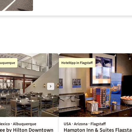
lbuquerque
Hoteltipp in Flagstaff
exico · Albuquerque
USA · Arizona · Flagstaff
ee by Hilton Downtown
Hampton Inn & Suites Flagsta