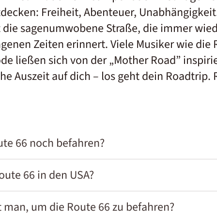
decken: Freiheit, Abenteuer, Unabhängigkeit
t die sagenumwobene Straße, die immer wied
genen Zeiten erinnert. Viele Musiker wie die 
e ließen sich von der „Mother Road” inspirie
he Auszeit auf dich – los geht dein Roadtrip. 
te 66 noch befahren?
ndest etwa 85 Prozent der ursprünglichen Strecke sind noch immer 
Route 66 in den USA?
mert sich eine gemeinnützige Organisation, die in jedem der acht 
isierungen musste die Mutter aller Straßen über sich ergehen lassen
 dein Roadtrip zunächst durchs hügelige Illinois, bevor du die Sta
t man, um die Route 66 zu befahren?
in wurde, baute man im Laufe des 20. Jahrhunderts eine größere V