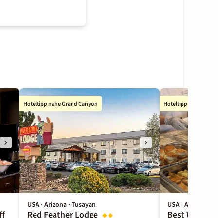
Hoteltipp nahe Grand Canyon
Hoteltipp in Kingman
USA · Arizona · Tusayan
USA · Arizona · 
ff
Red Feather Lodge
Best Western