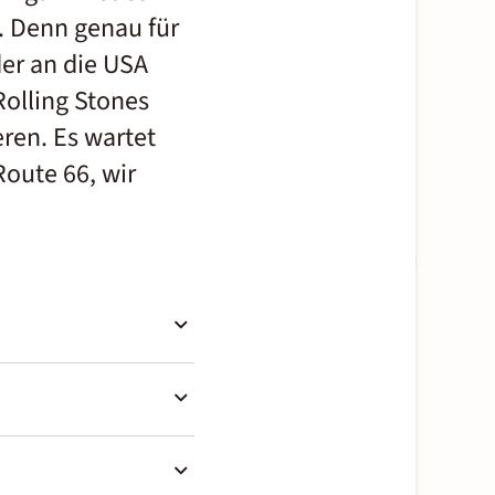
. Denn genau für
er an die USA
Rolling Stones
ren. Es wartet
Route 66, wir
befahrbar. Um den Erhalt
Bundesstaaten der Route 66
: Da sie für heutige
atsgrenze nach Missouri
erbindungsstraße