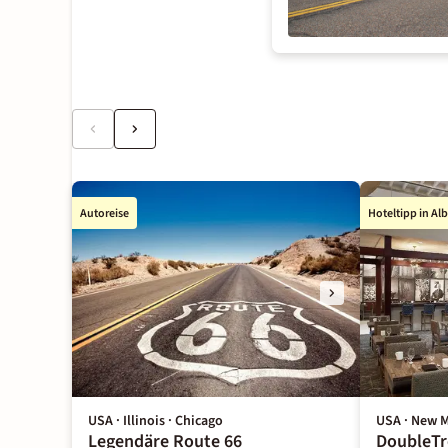
Autoreise
Hoteltipp in A
USA · Illinois · Chicago
USA · New M
Legendäre Route 66
DoubleTr