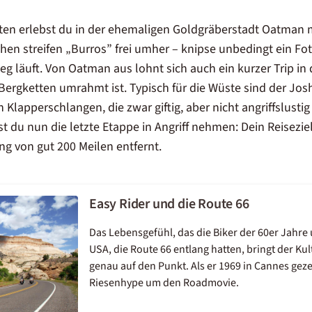
n erlebst du in der ehemaligen Goldgräberstadt Oatman mi
en streifen „Burros” frei umher – knipse unbedingt ein Fot
eg läuft. Von Oatman aus lohnt sich auch ein kurzer Trip in
ergketten umrahmt ist. Typisch für die Wüste sind der Josh
 Klapperschlangen, die zwar giftig, aber nicht angriffslustig
t du nun die letzte Etappe in Angriff nehmen: Dein Reisezie
g von gut 200 Meilen entfernt.
Easy Rider und die Route 66
Das Lebensgefühl, das die Biker der 60er Jahre
USA, die Route 66 entlang hatten, bringt der Kul
genau auf den Punkt. Als er 1969 in Cannes gez
Riesenhype um den Roadmovie.