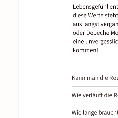
Lebensgefühl ent
diese Werte steh
aus längst vergan
oder Depeche Mod
eine unvergesslic
kommen!
Kann man die Rou
Ja, das ist möglich! Zumi
Wie verläuft die 
der Historic Route 66 küm
vertreten ist. Auch Modern
Von Chicago aus führt dich
Wie lange brauch
Ansprüche einfach zu kle