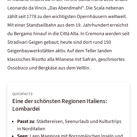
Leonardo da Vincis „Das Abendmahl“. Die Scala nebenan
zählt seit 1778 zu den wichtigsten Opernhäusern weltweit.
Mit einer Standseilbahn aus dem 19. Jahrhundert erreichst
du Bergamo hinauf in die Città Alta. In Cremona werden seit
Stradivari Geigen gebaut; heute sind dort rund 150
Geigenbauwerkstätten aktiv. Auf dem Teller landen
klassisches Risotto alla Milanese mit Safran, geschmortes
Ossobuco und Bergkäse aus dem Veltlin.
QUICKFACTS
Eine der schönsten Regionen Italiens:
Lombardei
Passt zu
: Städtereisen, Seenurlaub und Kulturtrips
in Norditalien
Seen
: Lago Maggiore mit Borromäischen Inseln und