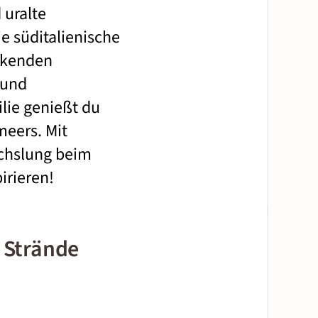
 uralte
e süditalienische
uckenden
 und
ie genießt du
meers. Mit
echslung beim
pirieren!
 Strände