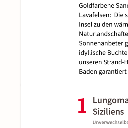
Goldfarbene Sand
Lavafelsen: Die s
Insel zu den wär
Naturlandschaft
Sonnenanbeter g
idyllische Buchte
unseren Strand-H
Baden garantiert 
1
Lungomar
Siziliens
Unverwechselba