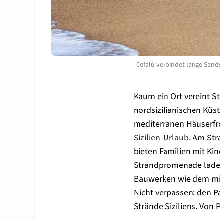
Cefalù verbindet lange Sands
Kaum ein Ort vereint St
nordsizilianischen Küs
mediterranen Häuserfro
Sizilien-Urlaub
.
Am Stra
bieten Familien mit Ki
Strandpromenade laden
Bauwerken wie dem mitt
Nicht verpassen: den P
Strände Siziliens. Von
P