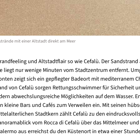
trände mit einer Altstadt direkt am Meer
randfeeling und Altstadtflair so wie Cefalù. Der Sandstrand
te liegt nur wenige Minuten vom Stadtzentrum entfernt. U
nten zeigt sich ein gepflegter Badeort mit mediterranem 
nd von Cefalù sorgen Rettungsschwimmer für Sicherheit un
ndern abwechslungsreiche Möglichkeiten auf dem Wasser. En
 kleine Bars und Cafés zum Verweilen ein. Mit seinen hüb
elalterlichen Stadtkern zählt Cefalù zu den eindrucksvolls
anoramablick vom Rocca di Cefalù über das Mittelmeer und
alermo
aus erreichst du den Küstenort in etwa einer Stund