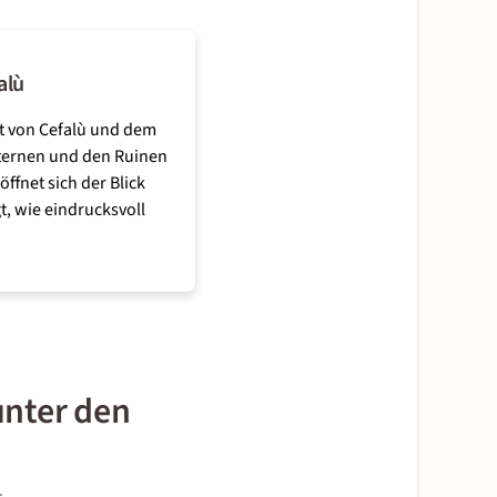
alù
dt von Cefalù und dem
isternen und den Ruinen
fnet sich der Blick
t, wie eindrucksvoll
unter den