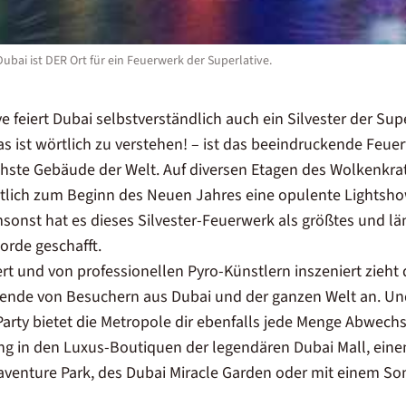
Dubai ist DER Ort für ein Feuerwerk der Superlative.
ve feiert Dubai selbstverständlich auch ein Silvester der Su
as ist wörtlich zu verstehen! – ist das beeindruckende Feuer
hste Gebäude der Welt. Auf diversen Etagen des Wolkenkrat
nktlich zum Beginn des Neuen Jahres eine opulente Lightsho
sonst hat es dieses Silvester-Feuerwerk als größtes und län
rde geschafft.
rt und von professionellen Pyro-Künstlern inszeniert zieht
usende von Besuchern aus Dubai und der ganzen Welt an. U
arty bietet die Metropole dir ebenfalls jede Menge Abwechs
 in den Luxus-Boutiquen der legendären Dubai Mall, einem
venture Park, des Dubai Miracle Garden oder mit einem S