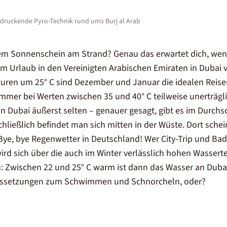
ndruckende Pyro-Technik rund ums Burj al Arab
ndem Sonnenschein am Strand? Genau das erwartet dich, we
nem
Urlaub in den Vereinigten Arabischen Emiraten
in Dubai v
en um 25° C sind Dezember und Januar die idealen Reisem
er bei Werten zwischen 35 und 40° C teilweise unerträglic
n Dubai äußerst selten – genauer gesagt, gibt es im Durchsc
hließlich befindet man sich mitten in der Wüste. Dort schei
Bye, bye Regenwetter in Deutschland! Wer City-Trip und Ba
rd sich über die auch im Winter verlässlich hohen Wasser
n: Zwischen 22 und 25° C warm ist dann das Wasser an Duba
ussetzungen zum Schwimmen und Schnorcheln, oder?