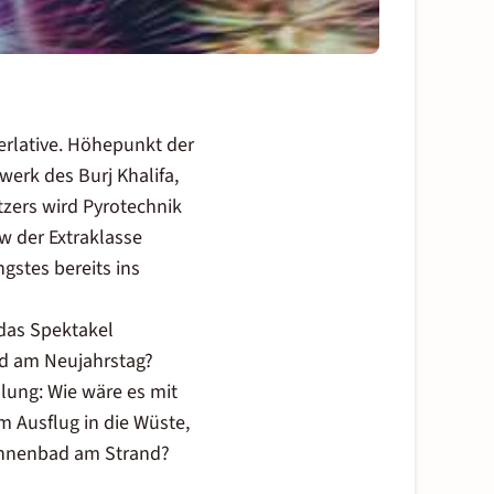
perlative. Höhepunkt der
werk des Burj Khalifa,
zers wird Pyrotechnik
w der Extraklasse
gstes bereits ins
 das Spektakel
nd am Neujahrstag?
lung: Wie wäre es mit
 Ausflug in die Wüste,
onnenbad am Strand?