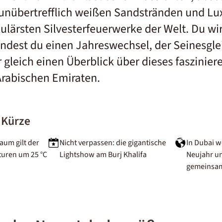
nübertrefflich weißen Sandstränden und Lux
ulärsten Silvesterfeuerwerke der Welt. Du wi
findest du einen Jahreswechsel, der Seinesgle
gleich einen Überblick über dieses faszinier
Arabischen Emiraten.
 Kürze
raum gilt der
Nicht verpassen: die gigantische
In Dubai w
turen um 25 °C
Lightshow am Burj Khalifa
Neujahr un
gemeinsam