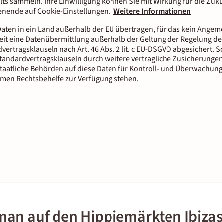
lts sammeln. Ihre Einwilligung können Sie mit Wirkung für die Zuku
tenende auf Cookie-Einstellungen.
Weitere Informationen
aten in ein Land außerhalb der EU übertragen, für das kein Ange
it eine Datenübermittlung außerhalb der Geltung der Regelung der
dvertragsklauseln nach Art. 46 Abs. 2 lit. c EU-DSGVO abgesichert.
tandardvertragsklauseln durch weitere vertragliche Zusicherungen
staatliche Behörden auf diese Daten für Kontroll- und Überwachun
men Rechtsbehelfe zur Verfügung stehen.
an auf den Hippiemärkten Ibizas