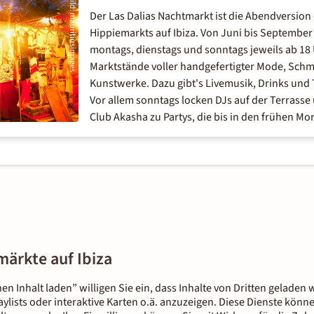
Bild
Der Las Dalias Nachtmarkt ist die Abendversio
:
mauritiusimages
Hippiemarkts auf Ibiza. Von Juni bis September
montags, dienstags und sonntags jeweils ab 18
Marktstände voller handgefertigter Mode, Schm
Kunstwerke. Dazu gibt's Livemusik, Drinks und T
Vor allem sonntags locken DJs auf der Terrasse
Club Akasha zu Partys, die bis in den frühen 
märkte auf Ibiza
nen Inhalt laden” willigen Sie ein, dass Inhalte von Dritten gelade
aylists oder interaktive Karten o.ä. anzuzeigen. Diese Dienste kön