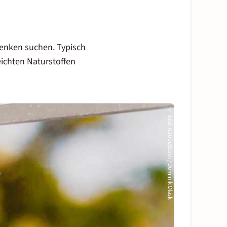
denken suchen. Typisch
eichten Naturstoffen
©
Bild
:
AdobeStock / Dominik Dlask