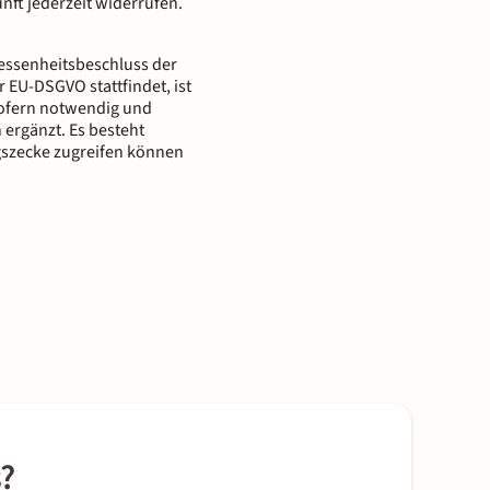
nft jederzeit widerrufen.
messenheitsbeschluss der
 EU-DSGVO stattfindet, ist
 Sofern notwendig und
 ergänzt. Es besteht
gszecke zugreifen können
?