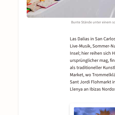
Bunte Stände unter einem s
Las Dalias in San Carlos
Live-Musik, Sommer-Nac
Insel; hier reihen sich
ursprünglicher mag, fi
als traditioneller Kun
Market, wo Trommelklä
Sant Jordi Flohmarkt 
Llenya an Ibizas Nordos