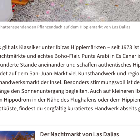
chattenspendenden Pflanzendach auf dem Hippiemarkt von Las Dalias
 gilt als Klassiker unter Ibizas Hippiemärkten – seit 1973 ist
htmärkte und echtes Boho-Flair. Punta Arabí in Es Canar is
 Hunderte Stände aneinander und schaffen authentisches Hip
ndet auf dem San-Juan-Markt viel Kunsthandwerk und region
sthandwerksmarkt der Insel. Besonders stimmungsvoll ist de
nge den Sonnenuntergang begleiten. Auch auf kleineren Ib
im Hippodrom in der Nähe des Flughafens oder dem Hippiem
tküste, findest du sorgfältig kuratiertes Handwerk abseits 
Der Nachtmarkt von Las Dalias
©