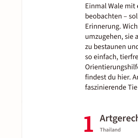
Einmal Wale mit 
beobachten – sol
Erinnerung. Wicht
umzugehen, sie a
zu bestaunen und
so einfach, tier
Orientierungshil
findest du
hier
. 
faszinierende Tie
1
Artgerec
Thailand