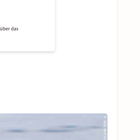
 über das
©
Bild
:
Bert Söhn