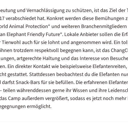
eutung und Vernachlässigung zu schützen, ist das Ziel der T
7 verabschiedet hat. Konkret werden diese Bemühungen z
rld Animal Protection“ und weiteren Branchenmitgliedern
 an Elephant Friendly Future“. Lokale Anbieter sollen die 
 Tierwohl auch für sie lohnt und angenommen wird. Ein tolle
ihnen trotzdem respektvoll begegnen kann, ist das
ChangCh
gelungen, artgerechte Haltung und das Interesse von Besuch
n. Ein direkter Kontakt wie beispielsweise Elefantenreiten, 
cht gestattet. Stattdessen beobachtest du die Elefanten nun
 darfst Snack-Bars für sie befüllen. Die erfahrenen Elefante
teilen währenddessen gerne ihr Wissen und ihre Leidenscha
e das Camp außerdem vergrößert, sodass es jetzt noch mehr 
begegnungen ermöglicht.