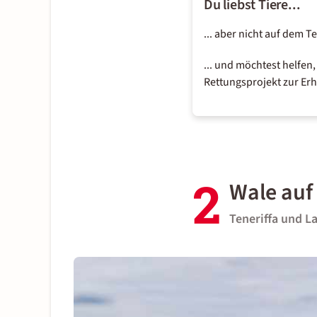
Du liebst Tiere...
... aber nicht auf dem T
... und möchtest helfen
Rettungsprojekt zur Er
2
Wale auf 
Teneriffa und L