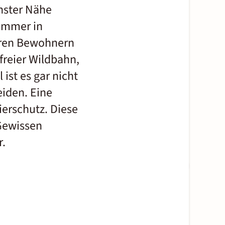
hster Nähe
 immer in
ihren Bewohnern
freier Wildbahn,
st es gar nicht
eiden. Eine
ierschutz. Diese
Gewissen
r.