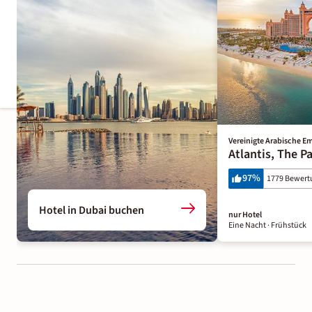
Vereinigte Arabische Em
Atlantis, The P
97
%
1779 Bewer
Hotel in Dubai buchen
nur Hotel
Eine Nacht
· Frühstück