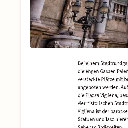
Bei einem Stadtrundgan
die engen Gassen Pale
versteckte Plätze mit 
angeboten werden
. Au
die Piazza Vigliena, be
vier historischen Stadt
Vigliena ist der barock
Statuen und fasziniere
Sehenswürdigkeiten.