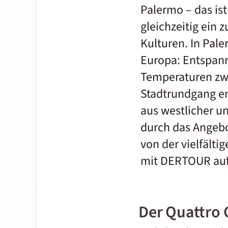
Palermo – das ist
gleichzeitig
ein
zu
Kulturen. In Pal
Europa: Entspan
Temperaturen zwis
Stadtrundgang
e
aus westlicher u
durch das Angebo
von der vielfält
mit DERTOUR auf
Der Quattro 