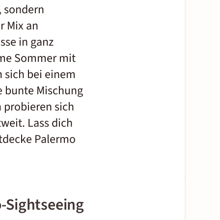
s, sondern
r Mix an
sse in ganz
rme Sommer mit
n sich bei
einem
e bunte Mischung
 probieren sich
weit. Lass dich
entdecke Palermo
-Sightseeing