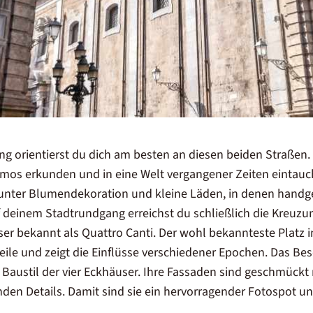
g orientierst du dich am besten an diesen beiden Straßen.
rmos erkunden und in eine Welt vergangener Zeiten eintau
bunter Blumendekoration und kleine Läden, in denen
handge
f deinem
Stadtrundgang
erreichst du schließlich die Kreuzu
sser bekannt als Quattro Canti. Der wohl bekannteste Platz 
teile und zeigt die Einflüsse verschiedener Epochen. Das Be
e
Baustil
der
vier Eckhäuser
. Ihre Fassaden sind geschmückt
nden Details. Damit sind sie ein hervorragender Fotospot u