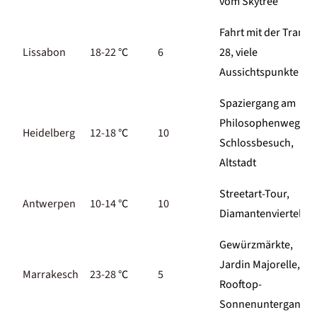
vom Skytree
Fahrt mit der Tram
Lissabon
18-22
°C
6
28, viele
Aussichtspunkte
Spaziergang am
Philosophenweg,
Heidelberg
12-18
°C
10
Schlossbesuch,
Altstadt
Streetart-Tour,
Antwerpen
10-14
°C
10
Diamantenviertel
Gewürzmärkte,
Jardin Majorelle,
Marrakesch
23-28
°C
5
Rooftop-
Sonnenuntergang