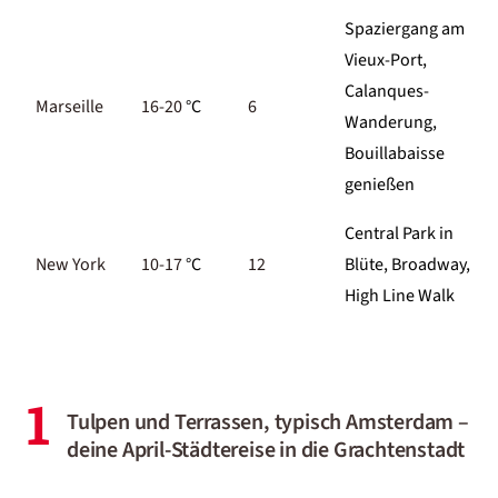
Spaziergang am
Vieux-Port,
Calanques-
Marseille
16-20
°C
6
Wanderung,
Bouillabaisse
genießen
Central Park in
New York
10-17
°C
12
Blüte, Broadway,
High Line Walk
1
Tulpen und Terrassen, typisch Amsterdam –
deine April-Städtereise in die Grachtenstadt