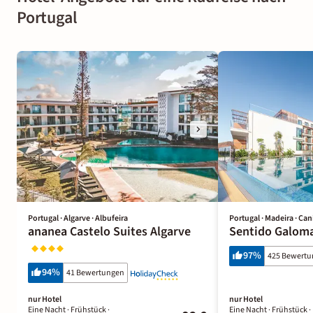
Portugal
Portugal · Algarve · Albufeira
Portugal · Madeira · Can
ananea Castelo Suites Algarve
Sentido Galom
97
%
425 Bewert
94
%
41 Bewertungen
nur Hotel
nur Hotel
Eine Nacht
· Frühstück
·
Eine Nacht
· Frühstück
·